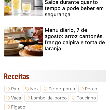
Saiba durante quanto
tempo a pode beber em
segurança
Menu diário, 7 de
agosto: arroz cantonês,
frango caipira e torta de
laranja
Receitas
Pate
Noz
Pe-de-porco
Porco
Vaca
Lombo-de-porco
Toucinho
Figado