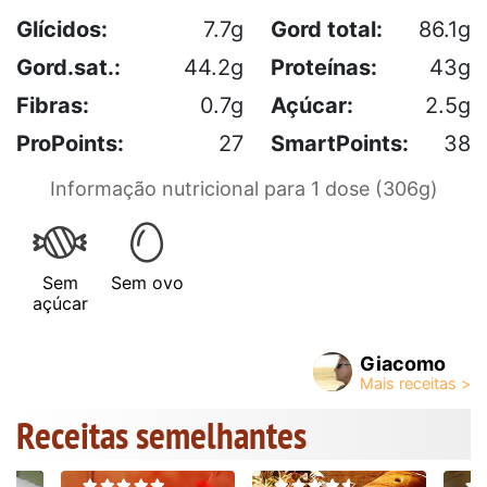
Glícidos:
7.7g
Gord total:
86.1g
Gord.sat.:
44.2g
Proteínas:
43g
Fibras:
0.7g
Açúcar:
2.5g
ProPoints:
27
SmartPoints:
38
Informação nutricional para 1 dose (306g)
Sem
Sem ovo
açúcar
Giacomo
Receitas semelhantes