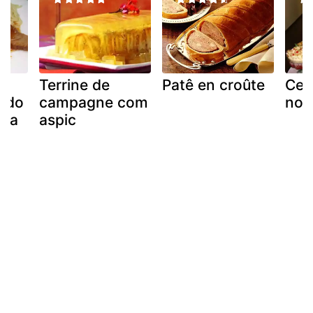
Terrine de
Patê en croûte
Cei
fado
campagne com
nov
rda
aspic
as