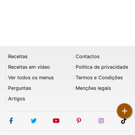
Receitas
Contactos
Receitas em vídeo
Política de privacidade
Ver todos os menus
Termos e Condições
Perguntas
Menções legais
Artigos
+
facebook
twitter
youtube
pinterest
instagram
tik