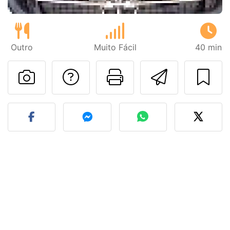
Outro
Muito Fácil
40 min
Falar com o autor d
Imprima esta
Enviar 
Fez esta receita? Compart