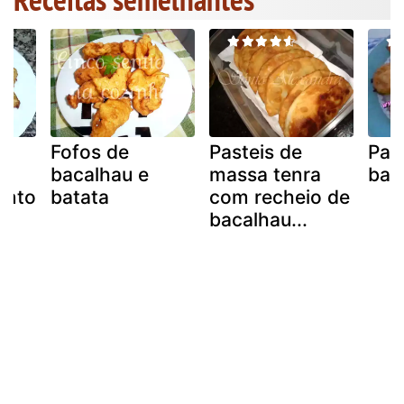
Fofos de
Pasteis de
Pas
bacalhau e
massa tenra
bac
ento
batata
com recheio de
bacalhau...