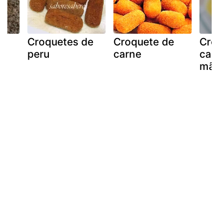
de
Croquetes de
Croquete de
Cro
peru
carne
car
mãe