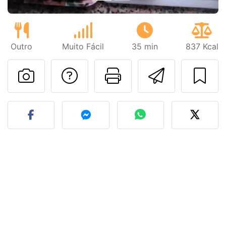
Outro
Muito Fácil
35 min
837 Kcal
Falar com o autor d
Imprima esta
Enviar 
Fez esta receita? Compart