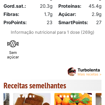
Gord.sat.:
20.3g
Proteínas:
45.4g
Fibras:
1.7g
Açúcar:
2.9g
ProPoints:
23
SmartPoints:
27
Informação nutricional para 1 dose (269g)
Sem
açúcar
Turbolenta
Receitas semelhantes