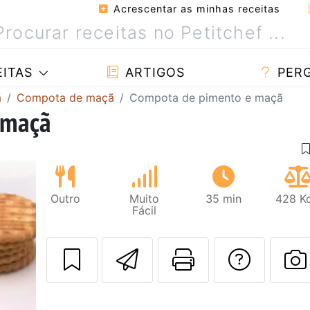
Acrescentar as minhas receitas
ITAS
ARTIGOS
PER
ã
Compota de maçã
Compota de pimento e maçã
 maçã
Outro
Muito
35 min
428 Kc
Fácil
Enviar esta rec
Imprima es
Falar
F