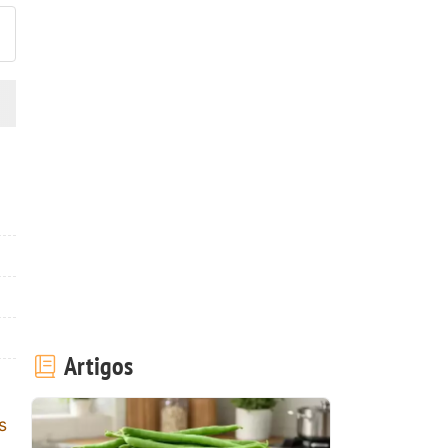
Artigos
s