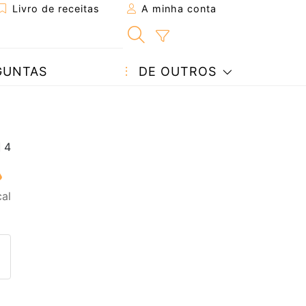
Livro de receitas
A minha conta
GUNTAS
DE OUTROS
al
eita a um amigo
ta página
 com o autor da receita
ez esta receita? Compartilhe