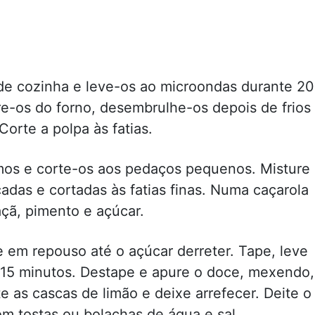
de cozinha e leve-os ao microondas durante 20
e-os do forno, desembrulhe-os depois de frios
orte a polpa às fatias.
mos e corte-os aos pedaços pequenos. Misture
das e cortadas às fatias finas. Numa caçarola
çã, pimento e açúcar.
e em repouso até o açúcar derreter. Tape, leve
 15 minutos. Destape e apure o doce, mexendo,
te as cascas de limão e deixe arrefecer. Deite o
m tostas ou bolachas de água e sal.