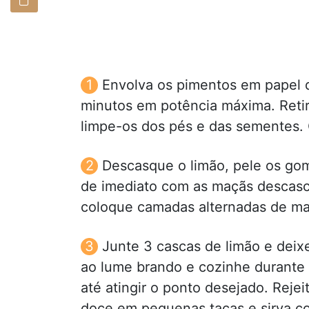
Envolva os pimentos em papel 
minutos em potência máxima. Retir
limpe-os dos pés e das sementes. C
Descasque o limão, pele os go
de imediato com as maçãs descasca
coloque camadas alternadas de ma
Junte 3 cascas de limão e deix
ao lume brando e cozinhe durante
até atingir o ponto desejado. Rejei
doce em pequenas taças e sirva co