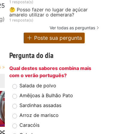
1 resposta(s)
25
🤔 Posso fazer no lugar de açúcar
amarelo utilizar o demerara?
g)
1 resposta(s)
Ver todas as perguntas
Poste sua pergunta
Pergunta do dia
Qual destes sabores combina mais
com o verão português?
Salada de polvo
Amêijoas à Bulhão Pato
Sardinhas assadas
Arroz de marisco
Caracóis
oce de maça
Dia do pai:
Doce de