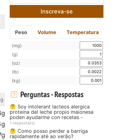
Inscreva-se
Peso
Volume
Temperatura
(mg)
(g)
(oz)
(lb)
(kg)
Perguntas - Respostas
 g
🤔 Soy intolerant lacteos alergica
proteina del leche propio maionesa
6g
poden ayudarme con recetas -
4g
1 resposta(s)
🤔 Como posso perder a barriga
7g
rapidamente até ao verão?