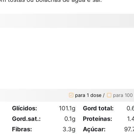
para 1 dose
/
para 100
Glícidos:
101.1g
Gord total:
0.
Gord.sat.:
0.1g
Proteínas:
1.
Fibras:
3.3g
Açúcar:
97.