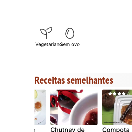
Vegetariano
Sem ovo
Receitas semelhantes
Compota de
Chutney de
Compota 