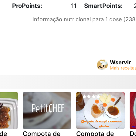
ProPoints:
11
SmartPoints:
Informação nutricional para 1 dose (238
Wservir
de
Compota de
Compota de
D