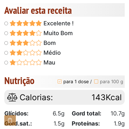
Avaliar esta receita
Excelente !
Muito Bom
Bom
Médio
Mau
Nutrição
para 1 dose
/
para 100 g
Calorias:
143Kcal
Glícidos:
6.5g
Gord total:
10.7g
Gord.sat.:
1.5g
Proteínas:
1.9g