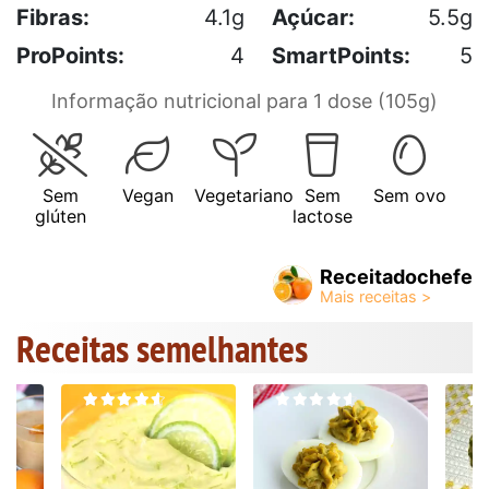
Fibras:
4.1g
Açúcar:
5.5g
ProPoints:
4
SmartPoints:
5
Informação nutricional para 1 dose (105g)
Sem
Vegan
Vegetariano
Sem
Sem ovo
glúten
lactose
Receitadochefe
Receitas semelhantes