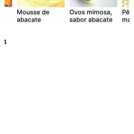
Mousse de
Ovos mimosa,
Pêr
abacate
sabor abacate
mane
e
 4
s!