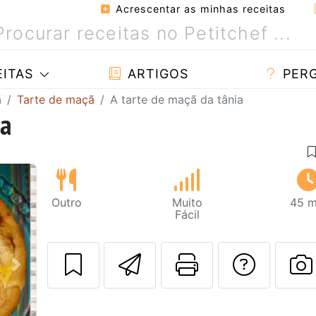
Acrescentar as minhas receitas
ITAS
ARTIGOS
PER
ã
Tarte de maçã
A tarte de maçã da tânia
ia
Outro
Muito
45 m
Fácil
Enviar esta rec
Imprima es
Falar
Next
F