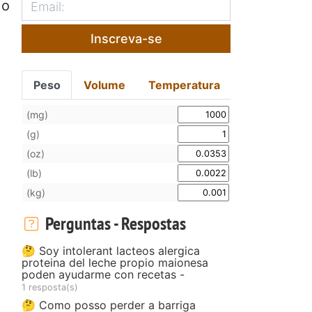
 o
Inscreva-se
Peso
Volume
Temperatura
(mg)
(g)
(oz)
(lb)
(kg)
Perguntas - Respostas
🤔 Soy intolerant lacteos alergica
proteina del leche propio maionesa
poden ayudarme con recetas -
1 resposta(s)
🤔 Como posso perder a barriga