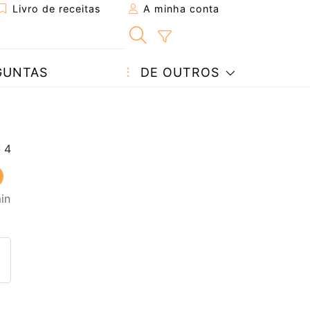
Livro de receitas
A minha conta
GUNTAS
DE OUTROS
in
eita a um amigo
ta página
 com o autor da receita
ez esta receita? Compartilhe