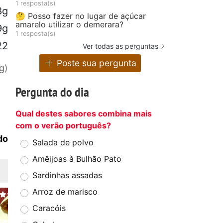
1 resposta(s)
8g
🤔 Posso fazer no lugar de açúcar
amarelo utilizar o demerara?
9g
1 resposta(s)
22
Ver todas as perguntas
Poste sua pergunta
g)
Pergunta do dia
Qual destes sabores combina mais
com o verão português?
do
Salada de polvo
Amêijoas à Bulhão Pato
Sardinhas assadas
Arroz de marisco
Caracóis