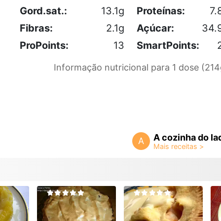
Gord.sat.:
13.1g
Proteínas:
7.
Fibras:
2.1g
Açúcar:
34.
ProPoints:
13
SmartPoints:
Informação nutricional para 1 dose (214
A cozinha do la
A