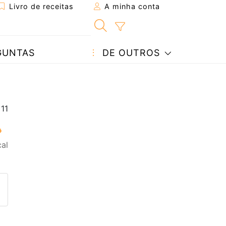
Livro de receitas
A minha conta
GUNTAS
DE OUTROS
al
eita a um amigo
ta página
 com o autor da receita
ez esta receita? Compartilhe