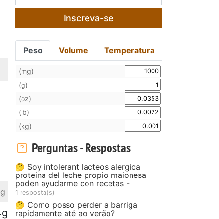
Inscreva-se
Peso
Volume
Temperatura
(mg)
(g)
(oz)
(lb)
(kg)
Perguntas - Respostas
🤔 Soy intolerant lacteos alergica
proteina del leche propio maionesa
poden ayudarme con recetas -
 g
1 resposta(s)
🤔 Como posso perder a barriga
4g
rapidamente até ao verão?