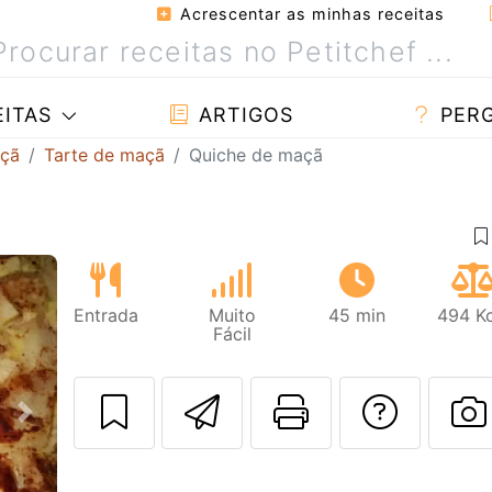
Acrescentar as minhas receitas
ITAS
ARTIGOS
PER
açã
Tarte de maçã
Quiche de maçã
Entrada
Muito
45 min
494 Kc
Fácil
Enviar esta rec
Imprima es
Falar
Next
F