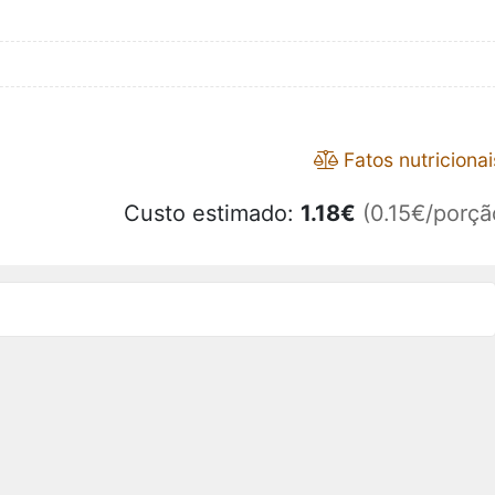
Fatos nutricionai
Custo estimado:
1.18
€
(0.15€/porçã