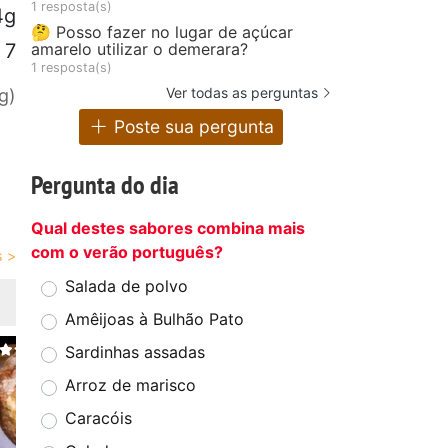
1 resposta(s)
4g
🤔 Posso fazer no lugar de açúcar
amarelo utilizar o demerara?
7
1 resposta(s)
Ver todas as perguntas
g)
Poste sua pergunta
Pergunta do dia
Qual destes sabores combina mais
com o verão português?
Salada de polvo
Amêijoas à Bulhão Pato
Sardinhas assadas
Arroz de marisco
Caracóis