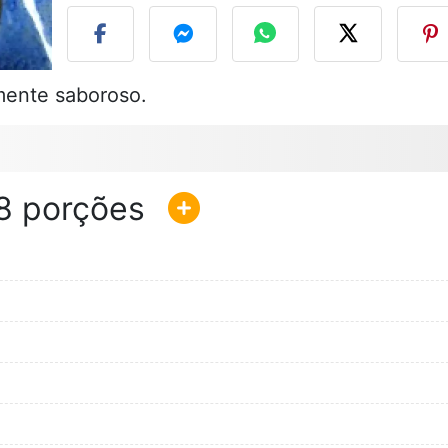
lmente saboroso.
8