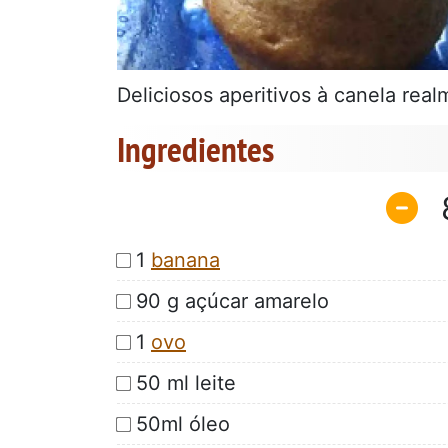
Deliciosos aperitivos à canela rea
Ingredientes
1
banana
90 g açúcar amarelo
1
ovo
50 ml leite
50ml óleo