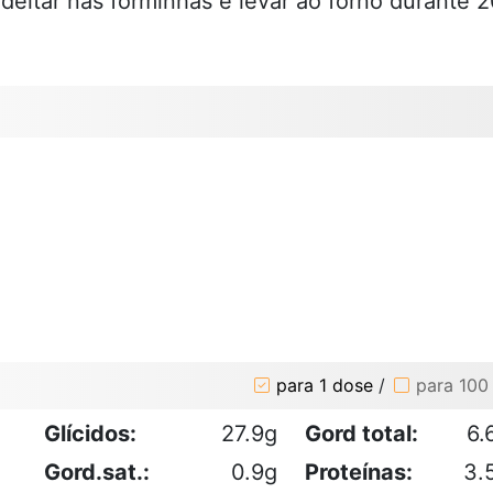
deitar nas forminhas e levar ao forno durante 
para 1 dose
/
para 100
Glícidos:
27.9g
Gord total:
6.
Gord.sat.:
0.9g
Proteínas:
3.