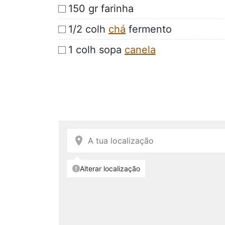
150 gr farinha
1/2 colh
chá
fermento
1 colh sopa
canela