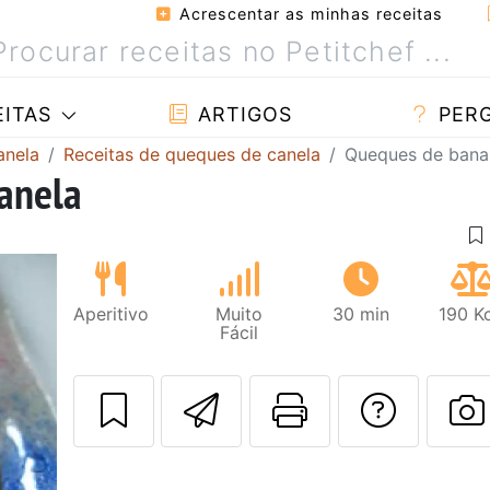
Acrescentar as minhas receitas
ITAS
ARTIGOS
PER
anela
Receitas de queques de canela
Queques de bana
anela
Aperitivo
Muito
30 min
190 K
Fácil
Enviar esta rec
Imprima es
Falar
F