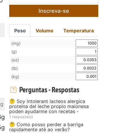
20
Inscreva-se
Peso
Volume
Temperatura
(mg)
(g)
(oz)
(lb)
(kg)
Perguntas - Respostas
🤔 Soy intolerant lacteos alergica
 g
proteina del leche propio maionesa
poden ayudarme con recetas -
6g
1 resposta(s)
🤔 Como posso perder a barriga
5g
rapidamente até ao verão?