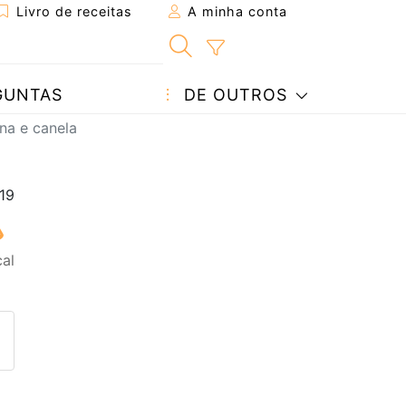
Livro de receitas
A minha conta
GUNTAS
DE OUTROS
na e canela
cal
eita a um amigo
ta página
 com o autor da receita
ez esta receita? Compartilhe