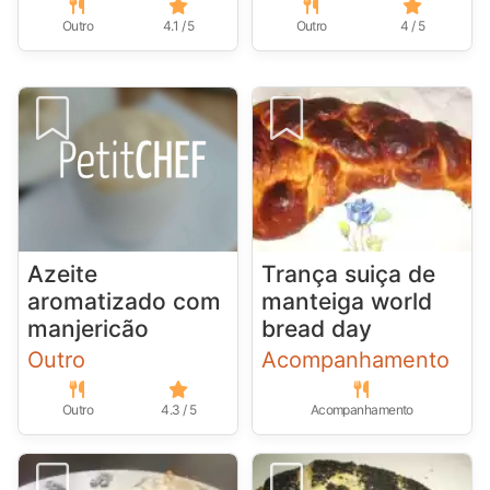
Outro
4.1 / 5
Outro
4 / 5
Azeite
Trança suiça de
aromatizado com
manteiga world
manjericão
bread day
Outro
Acompanhamento
Outro
4.3 / 5
Acompanhamento