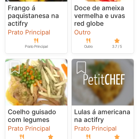
Frango á
Doce de ameixa
paquistanesa na
vermelha e uvas
actifry
red globe
Prato Principal
Outro
Prato Principal
Outro
3.7 / 5
Coelho guisado
Lulas á americana
com legumes
na actifry
Prato Principal
Prato Principal