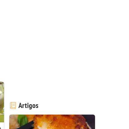
Artigos
o