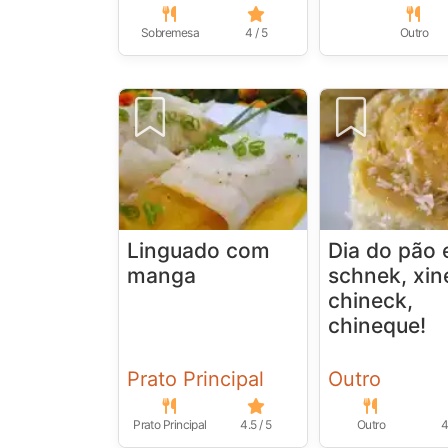
Sobremesa
4 / 5
Outro
Linguado com
Dia do pão 
manga
schnek, xin
chineck,
chineque!
Prato Principal
Outro
Prato Principal
4.5 / 5
Outro
4