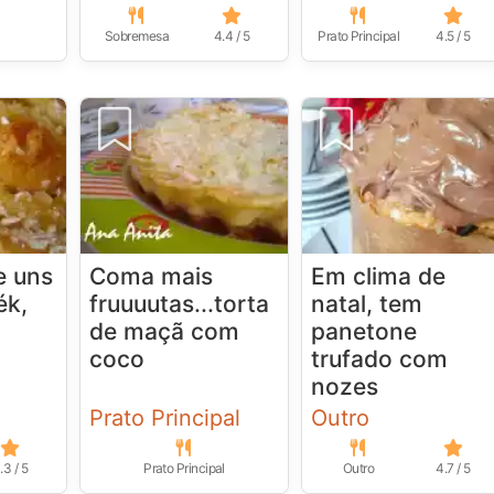
Sobremesa
4.4 / 5
Prato Principal
4.5 / 5
e uns
Coma mais
Em clima de
ék,
fruuuutas...torta
natal, tem
de maçã com
panetone
coco
trufado com
nozes
Prato Principal
Outro
.3 / 5
Prato Principal
Outro
4.7 / 5