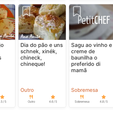
jo
Dia do pão e uns
Sagu ao vinho e
schnek, xinék,
creme de
s
chineck,
baunilha o
chineque!
preferido di
mamã
Outro
Sobremesa
.5 / 5
Outro
4.6 / 5
Sobremesa
4.8 / 5