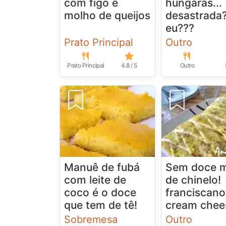
com figo e
hungaras...
molho de queijos
desastrada
eu???
Prato Principal
Outro
Prato Principal
4.8 / 5
Outro
Manuê de fubá
Sem doce 
com leite de
de chinelo!
coco é o doce
franciscano
que tem de tê!
cream chee
Sobremesa
Outro