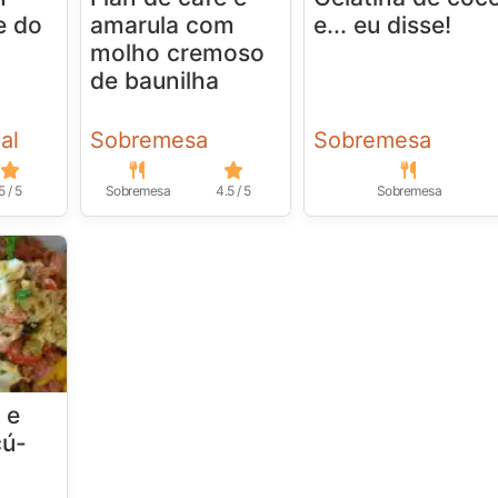
e do
amarula com
e... eu disse!
molho cremoso
de baunilha
al
Sobremesa
Sobremesa
5 / 5
Sobremesa
4.5 / 5
Sobremesa
 e
cú-