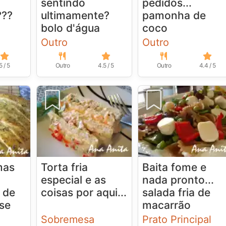
sentindo
pedidos...
???
ultimamente?
pamonha de
bolo d'água
coco
Outro
Outro
5 / 5
Outro
4.5 / 5
Outro
4.4 / 5
mas
Torta fria
Baita fome e
especial e as
nada pronto...
 de
coisas por aqui...
salada fria de
se
macarrão
Sobremesa
Prato Principal