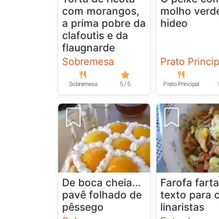
com morangos,
molho verd
a prima pobre da
hideo
clafoutis e da
flaugnarde
Sobremesa
Prato Princip
Sobremesa
5 / 5
Prato Principal
De boca cheia...
Farofa farta
pavê folhado de
texto para 
pêssego
linaristas