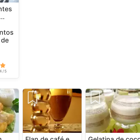
ntes
..
ntos
 de
4 / 5
m
Flan de café e
Gelatina de coc