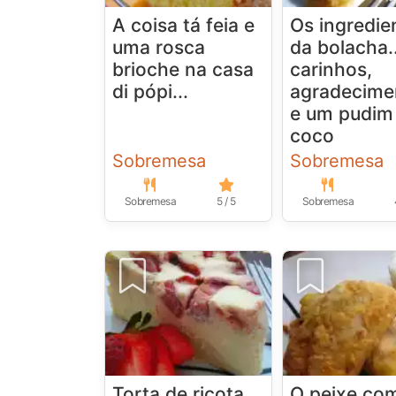
A coisa tá feia e
Os ingredie
uma rosca
da bolacha..
brioche na casa
carinhos,
di pópi...
agradecime
e um pudim
coco
Sobremesa
Sobremesa
Sobremesa
5 / 5
Sobremesa
Torta de ricota
O peixe co