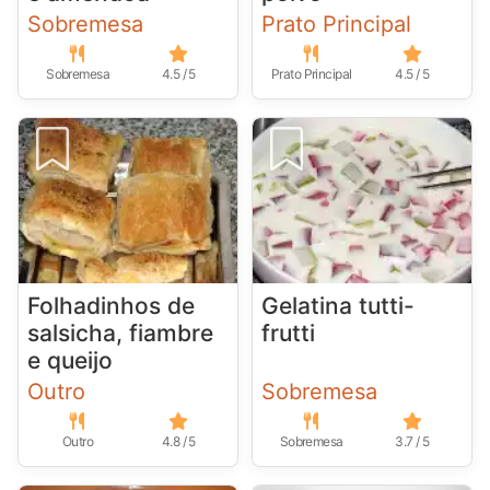
Sobremesa
Prato Principal
Sobremesa
4.5 / 5
Prato Principal
4.5 / 5
Folhadinhos de
Gelatina tutti-
salsicha, fiambre
frutti
e queijo
Outro
Sobremesa
Outro
4.8 / 5
Sobremesa
3.7 / 5