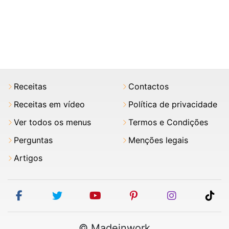
Receitas
Contactos
Receitas em vídeo
Política de privacidade
Ver todos os menus
Termos e Condições
Perguntas
Menções legais
Artigos
facebook
twitter
youtube
pinterest
instagram
tik
© Madeinwork