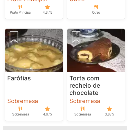
Prato Principal
4.3 / 5
Outro
Farófias
Torta com
recheio de
chocolate
Sobremesa
Sobremesa
Sobremesa
4.6 / 5
Sobremesa
3.8 / 5