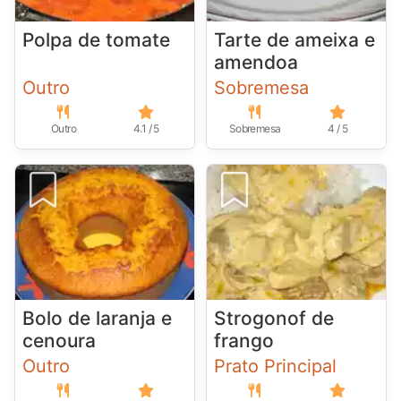
Polpa de tomate
Tarte de ameixa e
amendoa
Outro
Sobremesa
Outro
4.1 / 5
Sobremesa
4 / 5
Bolo de laranja e
Strogonof de
cenoura
frango
Outro
Prato Principal