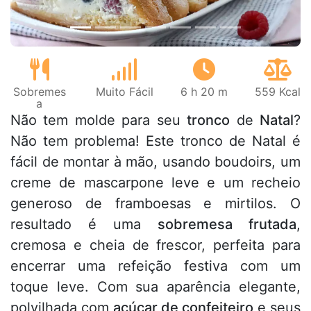
Sobremes
Muito Fácil
6 h 20 m
559 Kcal
a
Não tem molde para seu
tronco
de
Natal
?
Não tem problema! Este tronco de Natal é
fácil de montar à mão, usando boudoirs, um
creme de mascarpone leve e um recheio
generoso de framboesas e mirtilos. O
resultado é uma
sobremesa frutada
,
cremosa e cheia de frescor, perfeita para
encerrar uma refeição festiva com um
toque leve. Com sua aparência elegante,
polvilhada com
açúcar de confeiteiro
e seus