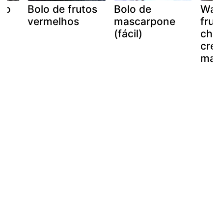
olo
Bolo de frutos
Bolo de
Waf
e
vermelhos
mascarpone
frut
(fácil)
cho
cre
mas