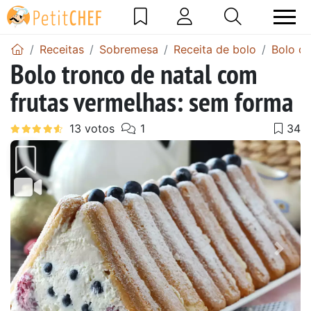
Receitas
Sobremesa
Receita de bolo
Bolo de
Bolo tronco de natal com
frutas vermelhas: sem forma
Anterior
Next