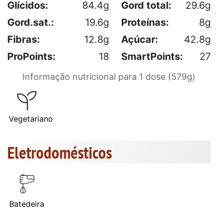
Glícidos:
84.4g
Gord total:
29.6g
Gord.sat.:
19.6g
Proteínas:
8g
Fibras:
12.8g
Açúcar:
42.8g
ProPoints:
18
SmartPoints:
27
Informação nutricional para 1 dose (579g)
Vegetariano
Eletrodomésticos
Batedeira