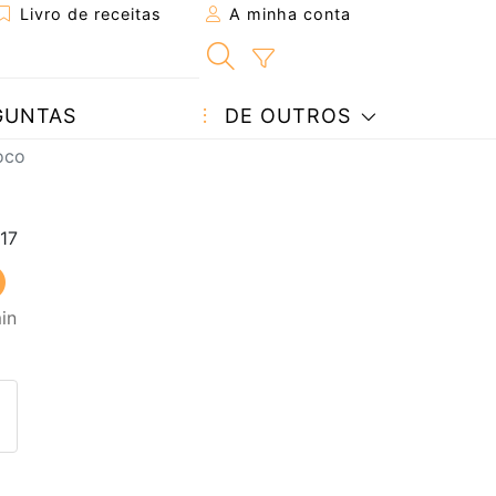
Livro de receitas
A minha conta
GUNTAS
DE OUTROS
oco
in
eita a um amigo
ta página
 com o autor da receita
ez esta receita? Compartilhe