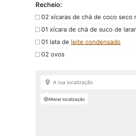
Recheio:
02 xícaras de chà de coco seco 
01 xícara de chà de suco de lara
01 lata de
leite condensado
02 ovos