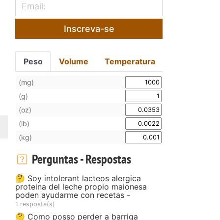
Inscreva-se
Peso
Volume
Temperatura
(mg)
(g)
(oz)
(lb)
(kg)
Perguntas - Respostas
🤔 Soy intolerant lacteos alergica
proteina del leche propio maionesa
poden ayudarme con recetas -
1 resposta(s)
🤔 Como posso perder a barriga