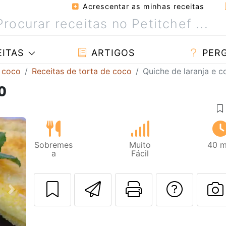
Acrescentar as minhas receitas
ITAS
ARTIGOS
PER
 coco
Receitas de torta de coco
Quiche de laranja e c
o
Sobremes
Muito
40 m
a
Fácil
Enviar esta rec
Imprima es
Falar
Next
F