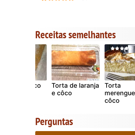
Receitas semelhantes
Torta de côco
Torta de laranja
Torta
e côco
merengue
côco
Perguntas