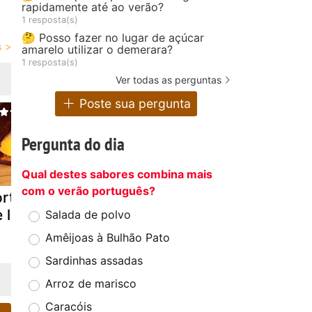
rapidamente até ao verão?
1 resposta(s)
🤔 Posso fazer no lugar de açúcar
amarelo utilizar o demerara?
1 resposta(s)
Ver todas as perguntas
Poste sua pergunta
Pergunta do dia
Qual destes sabores combina mais
com o verão português?
orta ensopada
Torta de laranja
Torta de la
 laranja
Salada de polvo
Amêijoas à Bulhão Pato
Sardinhas assadas
Arroz de marisco
Caracóis