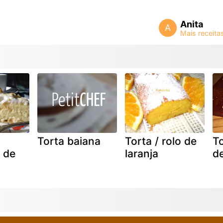
Anita
A
Torta baiana
Torta / rolo de
T
 de
laranja
de