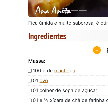
Fica úmida e muito saborosa, é óti
Ingredientes
Massa:
100 g de
manteiga
01
ovo
01 colher de sopa de açúcar
01 e ½ xícara de chà de farinha d