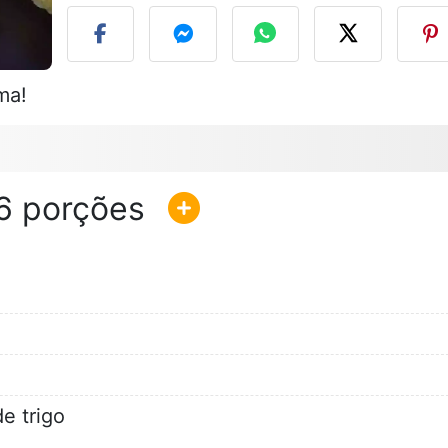
ma!
6
e trigo