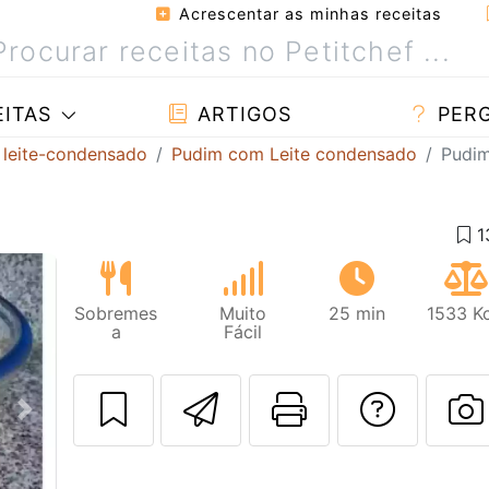
Acrescentar as minhas receitas
ITAS
ARTIGOS
PER
 leite-condensado
Pudim com Leite condensado
Pudim
Sobremes
Muito
25 min
1533 Kc
a
Fácil
Enviar esta rec
Imprima es
Falar
Next
F