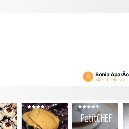
Sonia AparÃ­c
S