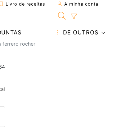
Livro de receitas
A minha conta
GUNTAS
DE OUTROS
 ferrero rocher
al
eita a um amigo
ta página
 com o autor da receita
ez esta receita? Compartilhe