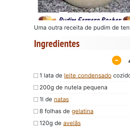
Uma outra receita de pudim de tent
Ingredientes
1 lata de
leite condensado
cozid
200g de nutela pequena
1l de
natas
8 folhas de
gelatina
120g de
avelãs