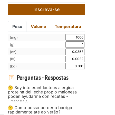
Inscreva-se
Peso
Volume
Temperatura
(mg)
(g)
(oz)
(lb)
(kg)
Perguntas - Respostas
🤔 Soy intolerant lacteos alergica
proteina del leche propio maionesa
poden ayudarme con recetas -
1 resposta(s)
🤔 Como posso perder a barriga
rapidamente até ao verão?