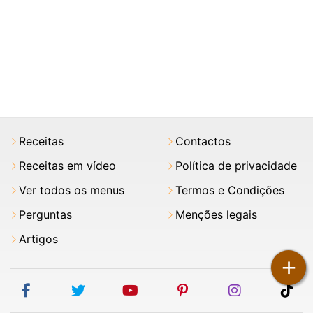
Receitas
Contactos
Receitas em vídeo
Política de privacidade
Ver todos os menus
Termos e Condições
Perguntas
Menções legais
Artigos
+
facebook
twitter
youtube
pinterest
instagram
tik