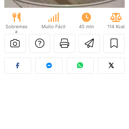
Sobremes
Muito Fácil
45 min
114 Kcal
a
Falar com o autor d
Imprima esta
Enviar 
Fez esta receita? Compart