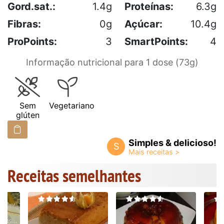
Gord.sat.:
1.4g
Proteínas:
6.3g
Fibras:
0g
Açúcar:
10.4g
ProPoints:
3
SmartPoints:
4
Informação nutricional para 1 dose (73g)
Sem
Vegetariano
glúten
Simples & delicioso!
S
Receitas semelhantes