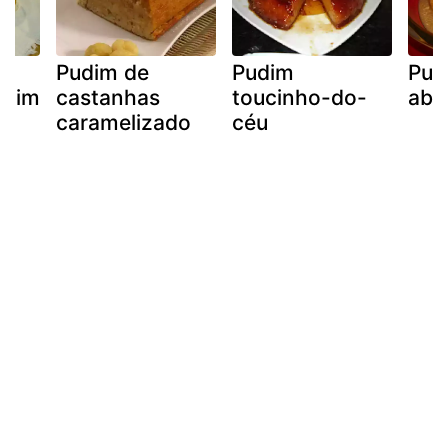
e
Pudim de
Pudim
Pud
udim
castanhas
toucinho-do-
abó
caramelizado
céu