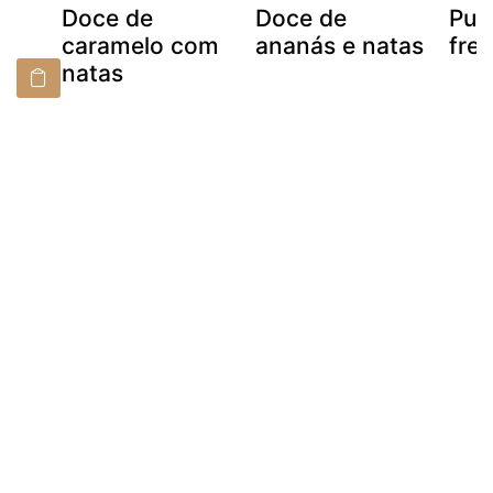
Doce de
Doce de
Pud
caramelo com
ananás e natas
fre
natas