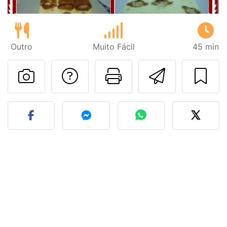
Outro
Muito Fácil
45 min
Falar com o autor d
Imprima esta
Enviar 
Fez esta receita? Compart