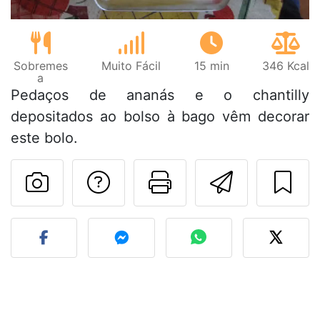
Sobremes
Muito Fácil
15 min
346 Kcal
a
Pedaços de ananás e o chantilly
depositados ao bolso à bago vêm decorar
este bolo.
Falar com o autor d
Imprima esta
Enviar 
Fez esta receita? Compart