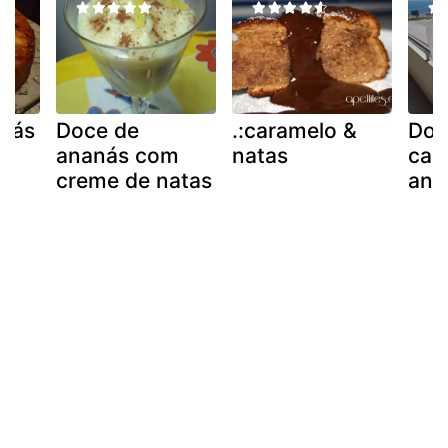
anás
Doce de
.:caramelo &
Doc
ananás com
natas
car
creme de natas
ana