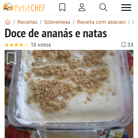
Receitas
Sobremesa
Receita com abacaxi
Do
Doce de ananás e natas