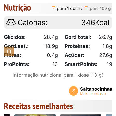
Nutrição
para 1 dose
/
para 100 g
Calorias:
346Kcal
Glícidos:
28.4g
Gord total:
26.7g
Gord.sat.:
18.9g
Proteínas:
1.8g
Fibras:
0.4g
Açúcar:
27.6g
ProPoints:
10
SmartPoints:
19
Informação nutricional para 1 dose (131g)
Saltapocinhas
S
Receitas semelhantes