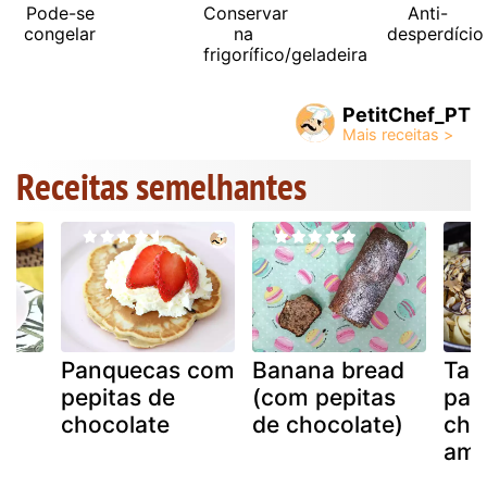
Pode-se
Conservar
Anti-
congelar
na
desperdício
frigorífico/geladeira
PetitChef_PT
Receitas semelhantes
e
Panquecas com
Banana bread
Tagl
l
pepitas de
(com pepitas
pan
chocolate
de chocolate)
cho
ame