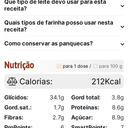
Que tipo de leite devo usar para esta
receita?
Quais tipos de farinha posso usar nesta
receita?
Como conservar as panquecas?
Nutrição
para 1 dose
/
para 100 g
Calorias:
212Kcal
Glícidos:
34.1g
Gord total:
3.8g
Gord.sat.:
1.7g
Proteínas:
8.6g
Fibras:
2.7g
Açúcar:
8.9g
ProPoints:
6
SmartPoints:
7