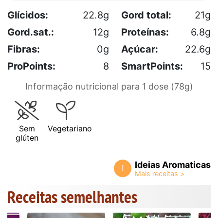
Glícidos:
22.8g
Gord total:
21g
Gord.sat.:
12g
Proteínas:
6.8g
Fibras:
0g
Açúcar:
22.6g
ProPoints:
8
SmartPoints:
15
Informação nutricional para 1 dose (78g)
Sem
Vegetariano
glúten
Ideias Aromaticas
I
Receitas semelhantes