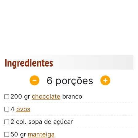
Ingredientes
6
200 gr
chocolate
branco
4
ovos
2 col. sopa de açúcar
50 gr
manteiga