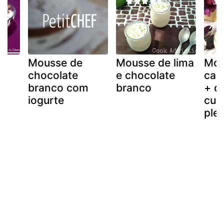
Mousse de
Mousse de lima
Mou
chocolate
e chocolate
cal
branco com
branco
+ d
iogurte
cul
plen