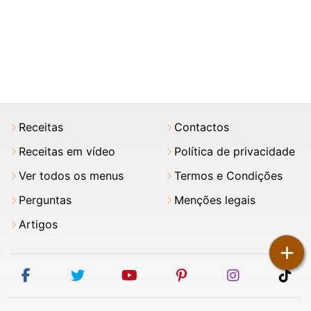
Receitas
Contactos
Receitas em vídeo
Política de privacidade
Ver todos os menus
Termos e Condições
Perguntas
Menções legais
Artigos
+
facebook
twitter
youtube
pinterest
instagram
tik