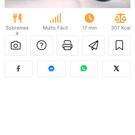
Sobremes
Muito Fácil
17 min
307 Kcal
a
Falar com o autor d
Imprima esta
Enviar 
Fez esta receita? Compart