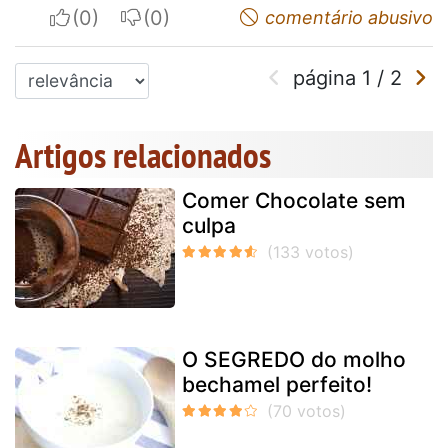
I apreciate
I do not appreciate
comentário abusivo
página
1
/
2
Artigos relacionados
Comer Chocolate sem
culpa
O SEGREDO do molho
bechamel perfeito!