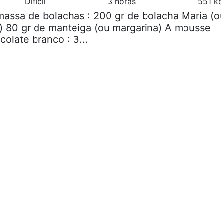
Difícil
3 horas
551 k
massa de bolachas : 200 gr de bolacha Maria (o
) 80 gr de manteiga (ou margarina) A mousse
olate branco : 3...