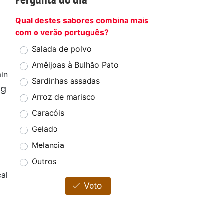
Qual destes sabores combina mais
com o verão português?
Salada de polvo
Amêijoas à Bulhão Pato
in
Sardinhas assadas
 g
Arroz de marisco
Caracóis
Gelado
Melancia
Outros
cal
Voto