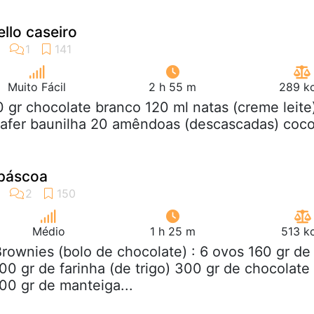
llo caseiro
Muito Fácil
2 h 55 m
289 kc
0 gr chocolate branco 120 ml natas (creme leite
wafer baunilha 20 amêndoas (descascadas) coc
 páscoa
Médio
1 h 25 m
513 k
Brownies (bolo de chocolate) : 6 ovos 160 gr de
00 gr de farinha (de trigo) 300 gr de chocolate
00 gr de manteiga...