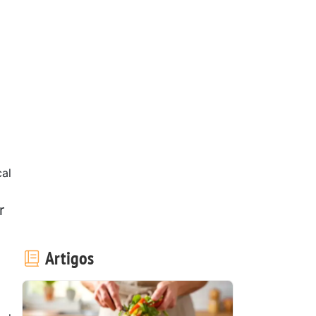
cal
r
Artigos