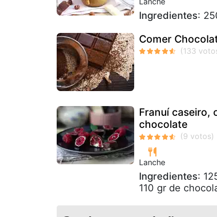
Lanche
Ingredientes
: 25
Comer Chocolat
Franuí caseiro,
chocolate
Lanche
Ingredientes
: 12
110 gr de chocola