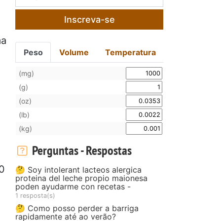
Inscreva-se
ma
Peso
Volume
Temperatura
(mg)
(g)
(oz)
(lb)
(kg)
Perguntas - Respostas
30
🤔 Soy intolerant lacteos alergica
proteina del leche propio maionesa
poden ayudarme con recetas -
1 resposta(s)
🤔 Como posso perder a barriga
rapidamente até ao verão?