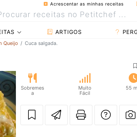
Acrescentar as minhas receitas
ITAS
ARTIGOS
PER
m Queijo
Cuca salgada.
Sobremes
Muito
55 m
a
Fácil
Enviar esta rec
Imprima es
Falar
F