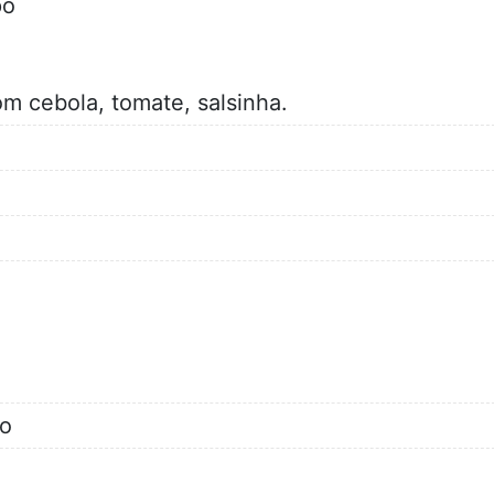
pó
m cebola, tomate, salsinha.
do