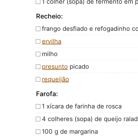
1 colher (sopa) de fermento em 
Recheio:
frango desfiado e refogadinho co
ervilha
milho
presunto
picado
requeijão
Farofa:
1 xícara de farinha de rosca
4 colheres (sopa) de queijo rala
100 g de margarina