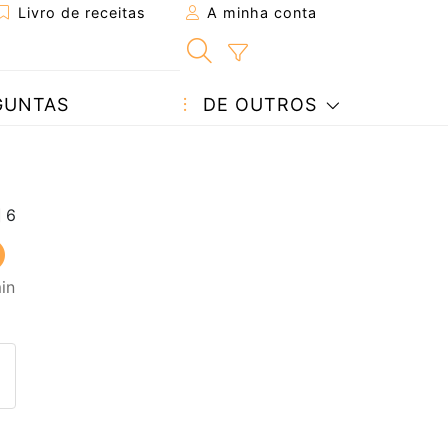
Livro de receitas
A minha conta
GUNTAS
DE OUTROS
in
eita a um amigo
ta página
 com o autor da receita
ez esta receita? Compartilhe