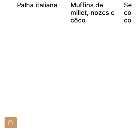
co
Palha italiana
Muffins de
Sem
e
millet, nozes e
coco
côco
con