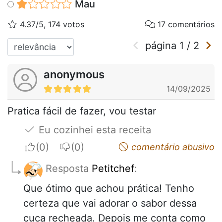
Mau
4.37/5, 174 votos
17 comentários
página
1
/
2
anonymous
14/09/2025
Pratica fácil de fazer, vou testar
Eu cozinhei esta receita
I apreciate
I do not appreciate
comentário abusivo
Resposta
Petitchef
:
Que ótimo que achou prática! Tenho
certeza que vai adorar o sabor dessa
cuca recheada. Depois me conta como