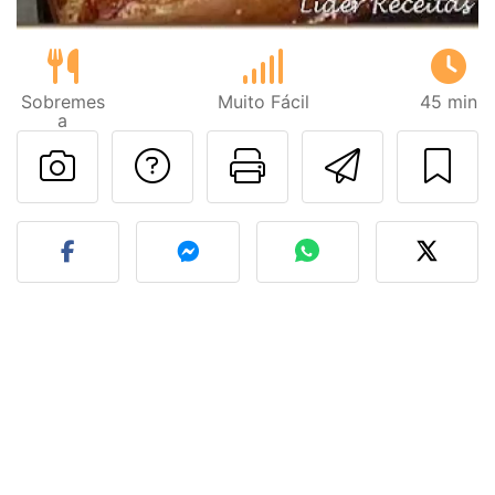
Sobremes
Muito Fácil
45 min
a
Falar com o autor d
Imprima esta
Enviar 
Fez esta receita? Compart