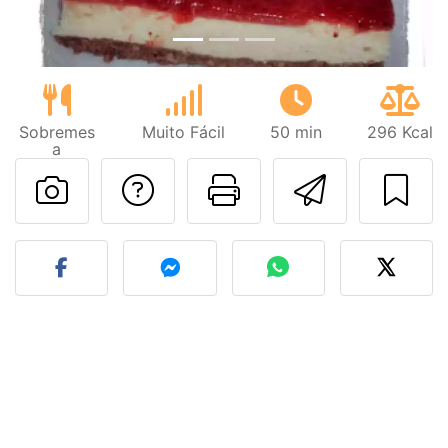
Sobremes
Muito Fácil
50 min
296 Kcal
a
Falar com o autor d
Imprima esta
Enviar 
Fez esta receita? Compart