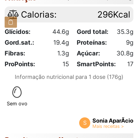
Calorias:
296Kcal
Glícidos:
44.6g
Gord total:
35.3g
Gord.sat.:
19.4g
Proteínas:
9g
Fibras:
1.3g
Açúcar:
30.8g
ProPoints:
15
SmartPoints:
17
Informação nutricional para 1 dose (176g)
Sem ovo
Sonia AparÃ­cio
S