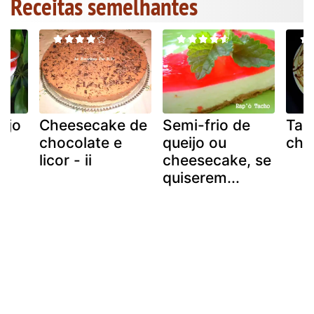
Receitas semelhantes
ijo
Cheesecake de
Semi-frio de
Tar
chocolate e
queijo ou
cho
licor - ii
cheesecake, se
quiserem...