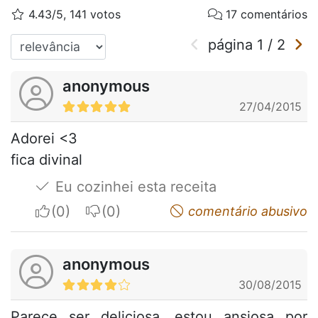
4.43/5, 141 votos
17 comentários
página
1
/
2
anonymous
27/04/2015
Adorei <3
fica divinal
Eu cozinhei esta receita
I apreciate
I do not appreciate
comentário abusivo
anonymous
30/08/2015
Parece ser deliciosa, estou ansiosa por