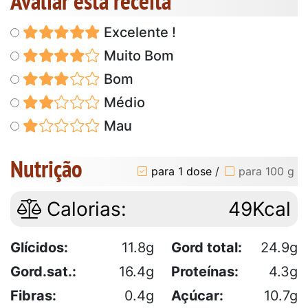
Avaliar esta receita
Excelente !
Muito Bom
Bom
Médio
Mau
Nutrição
para 1 dose
/
para 100 g
Calorias:
49Kcal
Glícidos:
11.8g
Gord total:
24.9g
Gord.sat.:
16.4g
Proteínas:
4.3g
Fibras:
0.4g
Açúcar:
10.7g