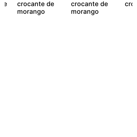
 e
crocante de
crocante de
cro
morango
morango
a