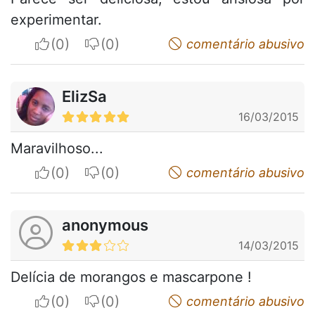
experimentar.
I apreciate
I do not appreciate
comentário abusivo
ElizSa
16/03/2015
Maravilhoso...
I apreciate
I do not appreciate
comentário abusivo
anonymous
14/03/2015
Delícia de morangos e mascarpone !
I apreciate
I do not appreciate
comentário abusivo