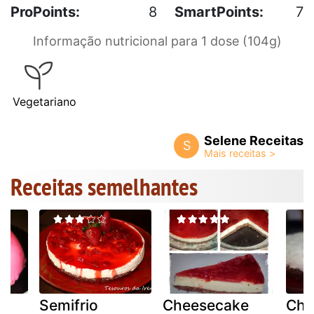
ProPoints:
8
SmartPoints:
7
Informação nutricional para 1 dose (104g)
Vegetariano
Selene Receitas
S
Receitas semelhantes
Semifrio
Cheesecake
Che