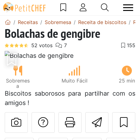
Receitas
Sobremesa
Receita de biscoitos
Re
Bolachas de gengibre
Sobremes
Muito Fácil
25 min
a
Biscoitos saborosos para partilhar com os
amigos !
Falar com o autor d
Imprima esta
Enviar 
Fez esta receita? Compart