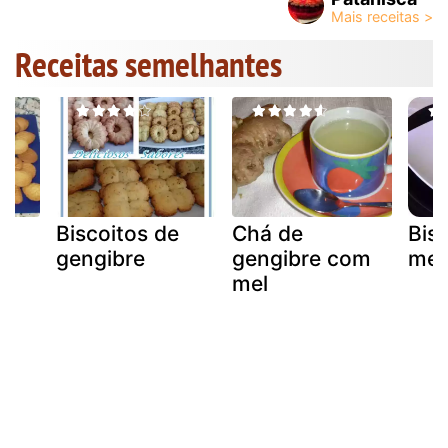
Receitas semelhantes
e
Biscoitos de
Chá de
Bis
gengibre
gengibre com
mel
mel