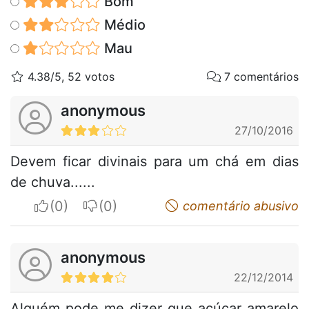
Bom
Médio
Mau
4.38/5, 52 votos
7 comentários
anonymous
27/10/2016
Devem ficar divinais para um chá em dias
de chuva......
I apreciate
I do not appreciate
comentário abusivo
anonymous
22/12/2014
Alguém pode me dizer que açúcar amarelo