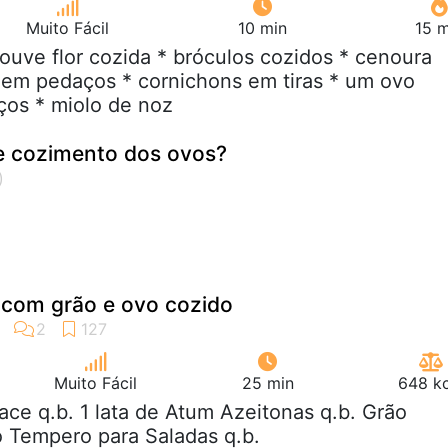
Muito Fácil
10 min
15 m
couve flor cozida * bróculos cozidos * cenoura
 em pedaços * cornichons em tiras * um ovo
os * miolo de noz
e cozimento dos ovos?
 com grão e ovo cozido
Muito Fácil
25 min
648 kc
face q.b. 1 lata de Atum Azeitonas q.b. Grão
o Tempero para Saladas q.b.