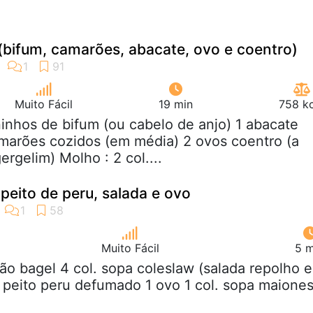
 (bifum, camarões, abacate, ovo e coentro)
Muito Fácil
19 min
758 kc
ninhos de bifum (ou cabelo de anjo) 1 abacate
marões cozidos (em média) 2 ovos coentro (a
rgelim) Molho : 2 col....
eito de peru, salada e ovo
Muito Fácil
5 m
pão bagel 4 col. sopa coleslaw (salada repolho e
s peito peru defumado 1 ovo 1 col. sopa maione