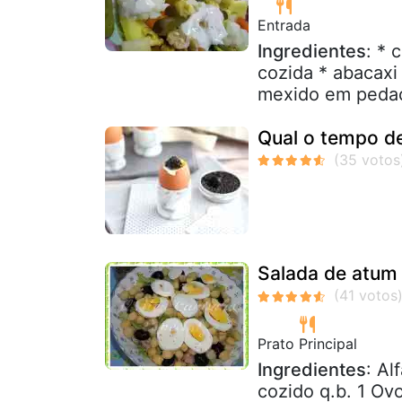
Entrada
Ingredientes
: * 
cozida * abacaxi
mexido em pedaç
Qual o tempo d
Salada de atum
Prato Principal
Ingredientes
: Al
cozido q.b. 1 Ov