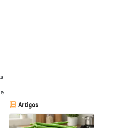
al
de
Artigos