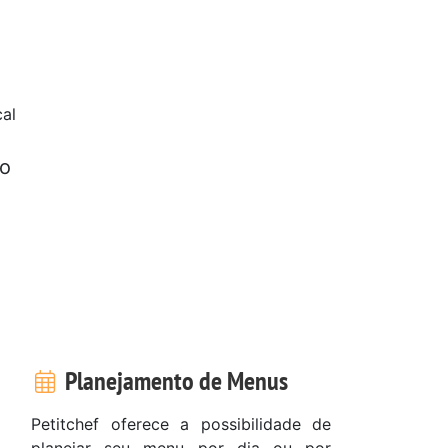
al
ho
Planejamento de Menus
Petitchef oferece a possibilidade de
planejar seu menu por dia ou por