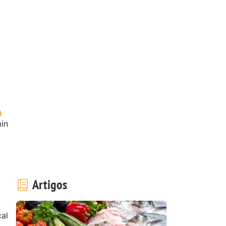
in
Artigos
cal