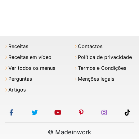
Receitas
Contactos
Receitas em vídeo
Política de privacidade
Ver todos os menus
Termos e Condições
Perguntas
Menções legais
Artigos
facebook
twitter
youtube
pinterest
instagram
tik
© Madeinwork