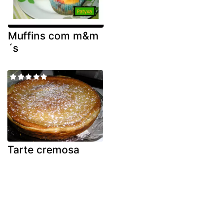
Muffins com m&m
´s
Tarte cremosa