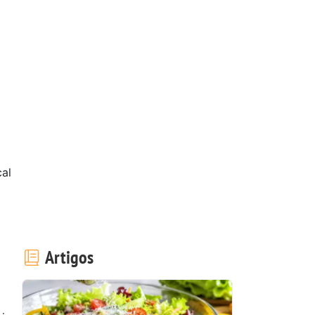
al
Artigos