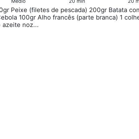
Médio
20 min
20 m
0gr Peixe (filetes de pescada) 200gr Batata co
Cebola 100gr Alho francês (parte branca) 1 colh
azeite noz...