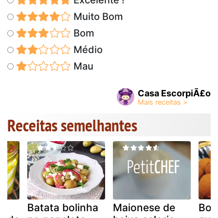
Excelente !
Muito Bom
Bom
Médio
Mau
Casa EscorpiÃ£o
Receitas semelhantes
Batata bolinha
Maionese de
Bol