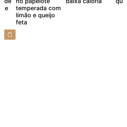
e de
no papelote
baixa caloria
quei
ite
temperada com
limão e queijo
feta