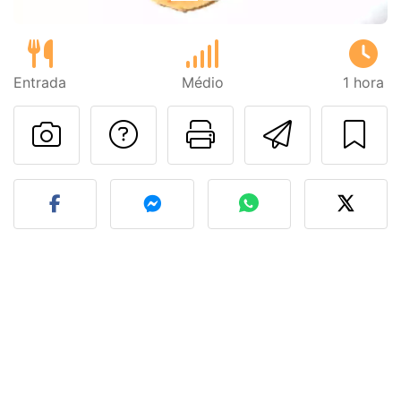
Entrada
Médio
1 hora
Falar com o autor d
Imprima esta
Enviar 
Fez esta receita? Compart