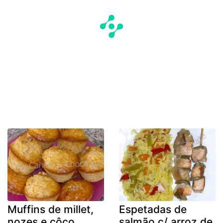
Muffins de millet,
Espetadas de
nozes e côco
salmão c/ arroz de