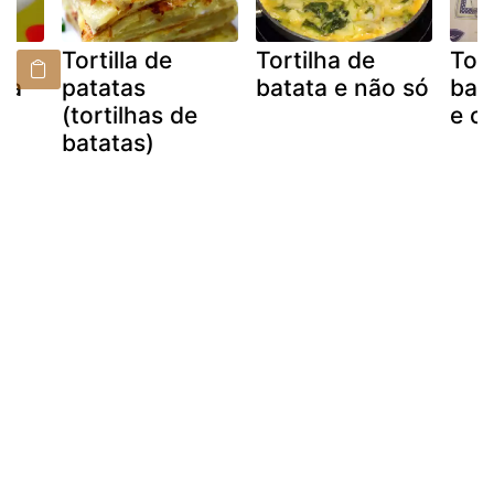
Tortilla de
Tortilha de
Tort
sa
patatas
batata e não só
bat
(tortilhas de
e c
batatas)