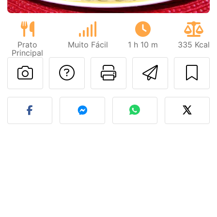
Prato
Muito Fácil
1 h 10 m
335 Kcal
Principal
Falar com o autor d
Imprima esta
Enviar 
Fez esta receita? Compart