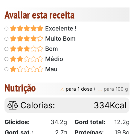
Avaliar esta receita
Excelente !
Muito Bom
Bom
Médio
Mau
Nutrição
para 1 dose
/
para 100 g
Calorias:
334Kcal
Glícidos:
34.2g
Gord total:
12.2g
Gord.sat.:
2.7g
Proteínas:
19.8g