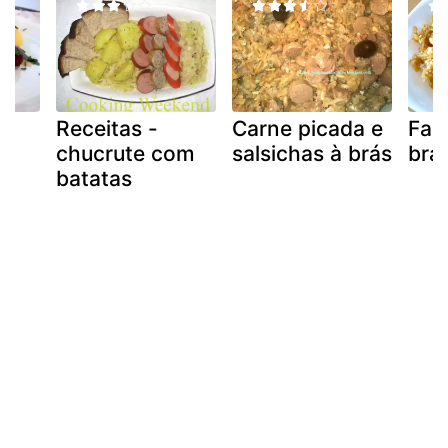
Receitas -
Carne picada e
Fari
chucrute com
salsichas à brás
brá
batatas