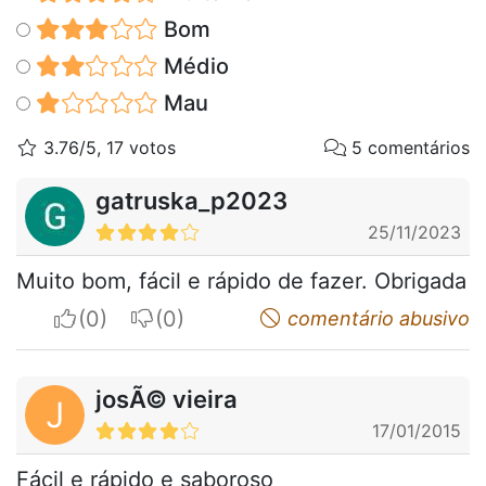
Bom
Médio
Mau
3.76/5, 17 votos
5 comentários
gatruska_p2023
25/11/2023
Muito bom, fácil e rápido de fazer. Obrigada
I apreciate
I do not appreciate
comentário abusivo
josÃ© vieira
J
17/01/2015
Fácil e rápido e saboroso