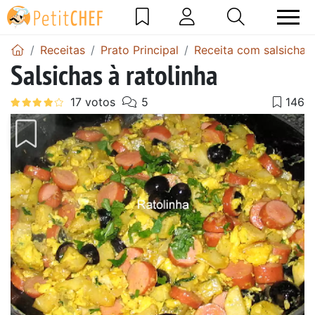
Receitas
Prato Principal
Receita com salsicha
Salsichas à ratolinha