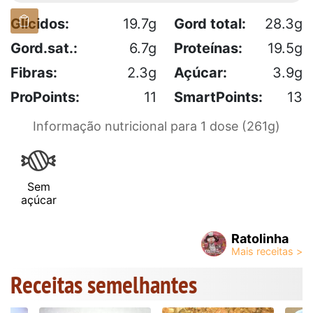
Glícidos:
19.7g
Gord total:
28.3g
Gord.sat.:
6.7g
Proteínas:
19.5g
Fibras:
2.3g
Açúcar:
3.9g
ProPoints:
11
SmartPoints:
13
Informação nutricional para 1 dose (261g)
Sem
açúcar
Ratolinha
Receitas semelhantes