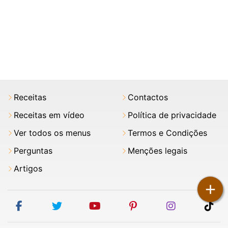
Receitas
Contactos
Receitas em vídeo
Política de privacidade
Ver todos os menus
Termos e Condições
Perguntas
Menções legais
Artigos
+
facebook
twitter
youtube
pinterest
instagram
tik