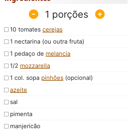
1
10 tomates
cerejas
1 nectarina (ou outra fruta)
1 pedaço de
melancia
1/2
mozzarella
1 col. sopa
pinhões
(opcional)
azeite
sal
pimenta
manjericão