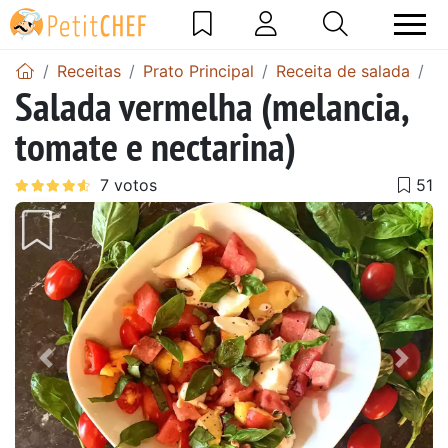
Receitas
Prato Principal
Receita de salada
S
Salada vermelha (melancia,
tomate e nectarina)
Anterior
Next