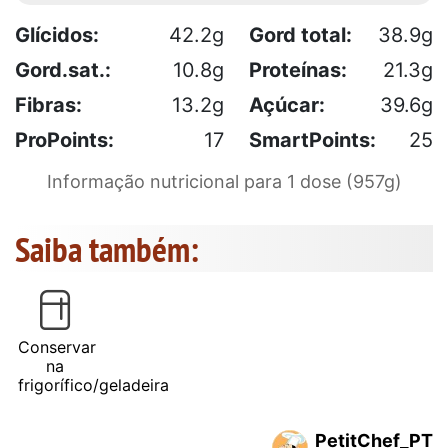
Glícidos:
42.2g
Gord total:
38.9g
Gord.sat.:
10.8g
Proteínas:
21.3g
Fibras:
13.2g
Açúcar:
39.6g
ProPoints:
17
SmartPoints:
25
Informação nutricional para 1 dose (957g)
Saiba também:
Conservar
na
frigorífico/geladeira
PetitChef_PT