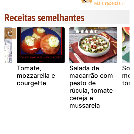
Receitas semelhantes
Tomate,
Salada de
Sop
mozzarella e
macarrão com
mel
courgette
pesto de
tom
rúcula, tomate
cereja e
mussarela