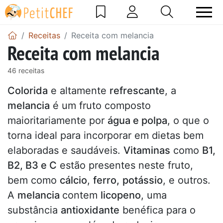
Receitas
Receita com melancia
Receita com melancia
46 receitas
Colorida
e altamente
refrescante
, a
melancia
é um fruto composto
maioritariamente por
água e polpa
, o que o
torna ideal para incorporar em dietas bem
elaboradas e saudáveis.
Vitaminas
como
B1,
B2, B3 e C
estão presentes neste fruto,
bem como
cálcio
,
ferro,
potássio
, e outros.
A
melancia
contem
licopeno
, uma
substância
antioxidante
benéfica para o