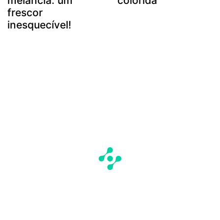
melancia: um
colorida
frescor
inesquecível!