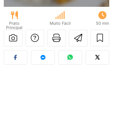
Prato
Muito Fácil
50 min
Principal
Falar com o autor d
Imprima esta
Enviar 
Fez esta receita? Compart