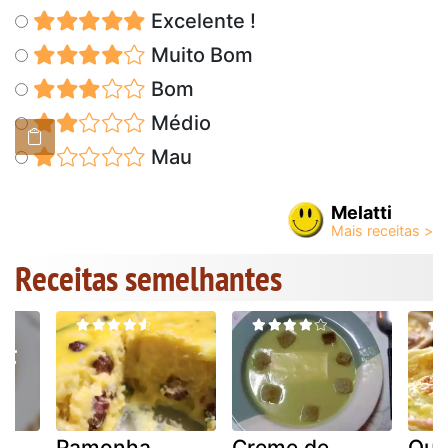
Excelente !
Muito Bom
Bom
Médio
Mau
Melatti
Receitas semelhantes
Pamonha
Creme de
Qui