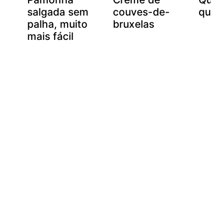
salgada sem
couves-de-
quei
palha, muito
bruxelas
mais fácil