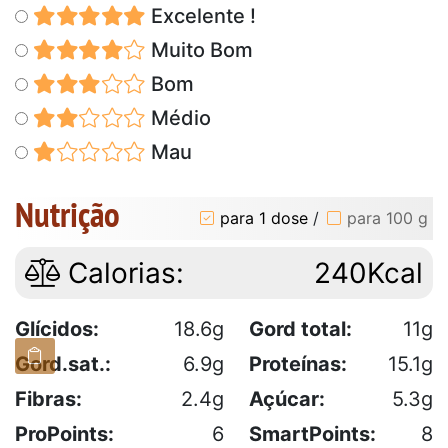
Excelente !
Muito Bom
Bom
Médio
Mau
Nutrição
para 1 dose
/
para 100 g
Calorias:
240Kcal
Glícidos:
18.6g
Gord total:
11g
Gord.sat.:
6.9g
Proteínas:
15.1g
Fibras:
2.4g
Açúcar:
5.3g
ProPoints:
6
SmartPoints:
8