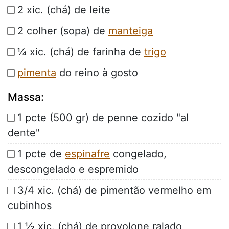
2 xic. (chá) de leite
2 colher (sopa) de
manteiga
¼ xic. (chá) de farinha de
trigo
pimenta
do reino à gosto
Massa:
1 pcte (500 gr) de penne cozido "al
dente"
1 pcte de
espinafre
congelado,
descongelado e espremido
3/4 xic. (chá) de pimentão vermelho em
cubinhos
1 ½ xic. (chá) de provolone ralado