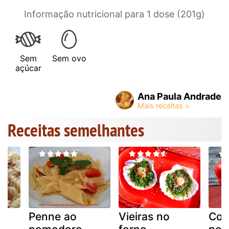
Informação nutricional para 1 dose (201g)
Sem
Sem ovo
açúcar
Ana Paula Andrade
Receitas semelhantes
Penne ao
Vieiras no
Com