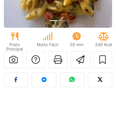
Prato
Muito Fácil
50 min
240 Kcal
Principal
Falar com o autor d
Imprima esta
Enviar 
Fez esta receita? Compart