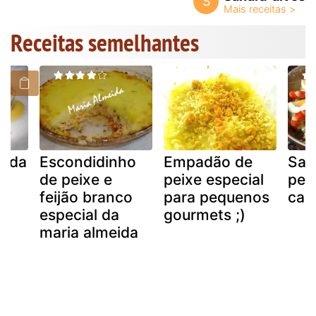
S
Receitas semelhantes
zida
Escondidinho
Empadão de
Sal
es
de peixe e
peixe especial
pes
feijão branco
para pequenos
cam
especial da
gourmets ;)
maria almeida