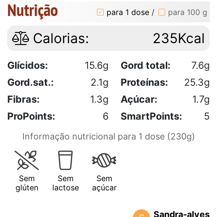
Nutrição
para 1 dose
/
para 100 g
Calorias:
235Kcal
Glícidos:
15.6g
Gord total:
7.6g
Gord.sat.:
2.1g
Proteínas:
25.3g
Fibras:
1.3g
Açúcar:
1.7g
ProPoints:
6
SmartPoints:
5
Informação nutricional para 1 dose (230g)
Sem
Sem
Sem
glúten
lactose
açúcar
Sandra-alves