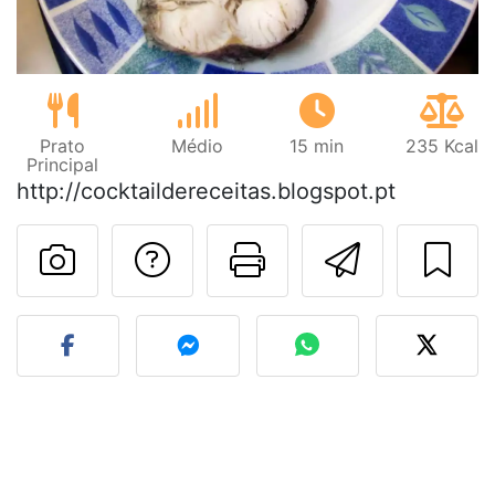
Prato
Médio
15 min
235 Kcal
Principal
http://cocktaildereceitas.blogspot.pt
Falar com o autor d
Imprima esta
Enviar 
Fez esta receita? Compart