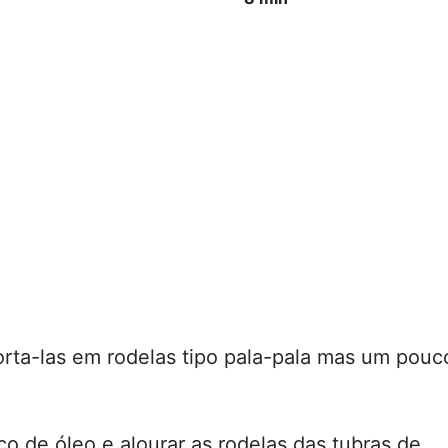
corta-las em rodelas tipo pala-pala mas um pouc
o de óleo e alourar as rodelas das tubras de