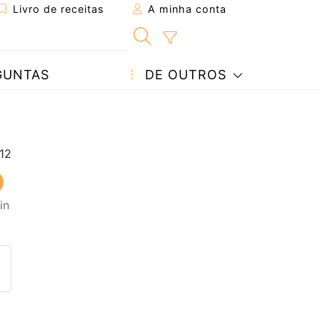
Livro de receitas
A minha conta
GUNTAS
DE OUTROS
in
eita a um amigo
ta página
 com o autor da receita
ez esta receita? Compartilhe