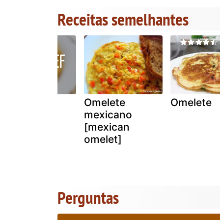
Receitas semelhantes
Omelete de
Omelete
Omelete
aviú
mexicano
[mexican
omelet]
Perguntas