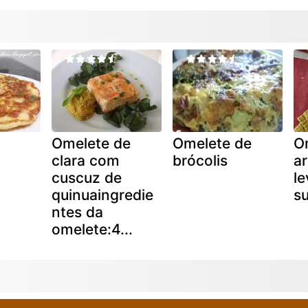
Omelete de
Omelete de
O
clara com
brócolis
ar
cuscuz de
le
quinuaingredie
s
ntes da
omelete:4...