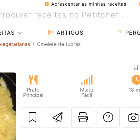
Acrescentar as minhas receitas
ITAS
ARTIGOS
PER
 vegetarianas
Omelete de tubras
Prato
Muito
18 m
Principal
Fácil
Enviar esta rec
Imprima es
Falar
Next
F