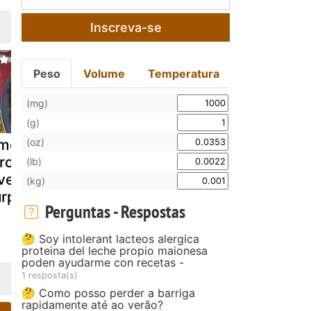
Inscreva-se
Peso
Volume
Temperatura
(mg)
(g)
(oz)
melete com
Omelete com
Omelete de
roz crocante:
camarão e nirá
nabo
(lb)
ve, nutritivo e
(kg)
urpreendente
Perguntas - Respostas
🤔 Soy intolerant lacteos alergica
proteina del leche propio maionesa
poden ayudarme con recetas -
1 resposta(s)
🤔 Como posso perder a barriga
rapidamente até ao verão?