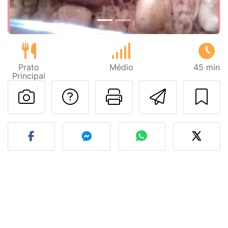
Prato
Médio
45 min
Principal
Falar com o autor d
Imprima esta
Enviar 
Fez esta receita? Compart