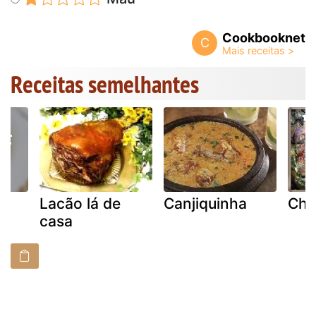
Cookbooknet
C
Receitas semelhantes
Lacão lá de
Canjiquinha
Cha
casa