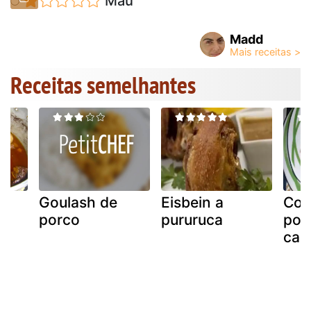
Mau
Madd
Receitas semelhantes
Goulash de
Eisbein a
Cos
porco
pururuca
por
cac