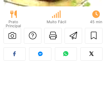
Prato
Muito Fácil
45 min
Principal
Falar com o autor d
Imprima esta
Enviar 
Fez esta receita? Compart