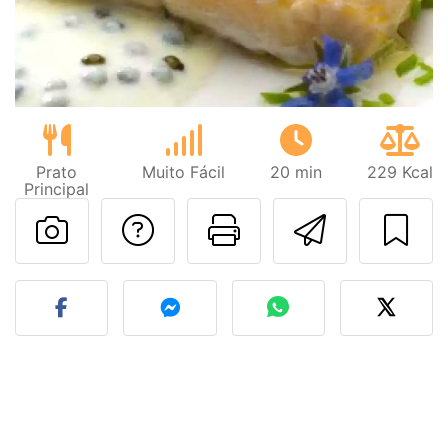
Prato
Muito Fácil
20 min
229 Kcal
Principal
Falar com o autor d
Imprima esta
Enviar 
Fez esta receita? Compart