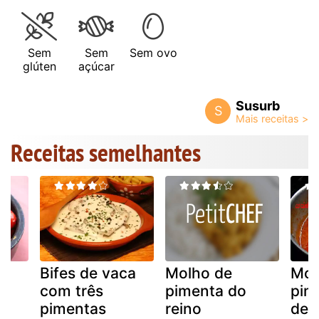
Sem
Sem
Sem ovo
glúten
açúcar
Susurb
S
Receitas semelhantes
Bifes de vaca
Molho de
Mol
com três
pimenta do
pim
pimentas
reino
de 