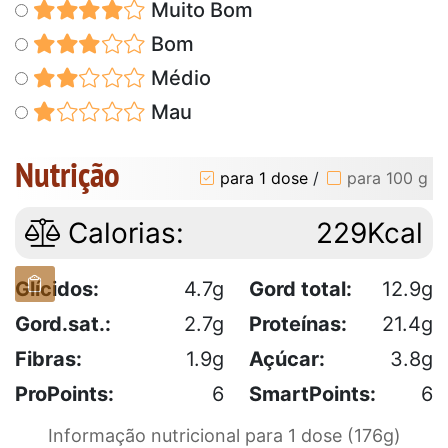
Muito Bom
Bom
Médio
Mau
Nutrição
para 1 dose
/
para 100 g
Calorias:
229Kcal
Glícidos:
4.7g
Gord total:
12.9g
Gord.sat.:
2.7g
Proteínas:
21.4g
Fibras:
1.9g
Açúcar:
3.8g
ProPoints:
6
SmartPoints:
6
Informação nutricional para 1 dose (176g)