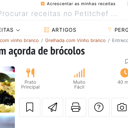
Acrescentar as minhas receitas
ITAS
ARTIGOS
PER
 com vinho branco
Grelhada com Vinho branco
Entrec
m açorda de brócolos
Prato
Muito
40 m
Principal
Fácil
Enviar esta rec
Imprima es
Falar
Next
F