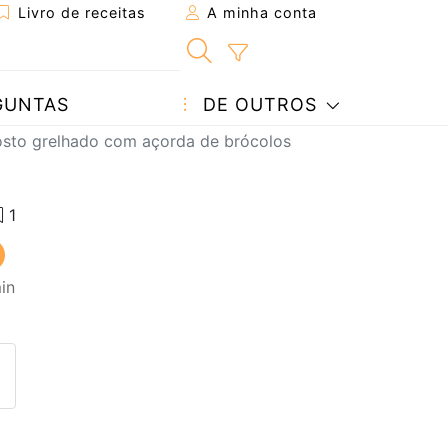
Livro de receitas
A minha conta
GUNTAS
DE OUTROS
osto grelhado com açorda de brócolos
in
eita a um amigo
ta página
 com o autor da receita
ez esta receita? Compartilhe