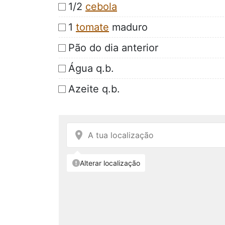
1/2
cebola
1
tomate
maduro
Pão do dia anterior
Água q.b.
Azeite q.b.