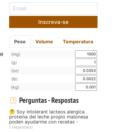
Inscreva-se
Peso
Volume
Temperatura
te
(mg)
(g)
(oz)
(lb)
(kg)
Perguntas - Respostas
🤔 Soy intolerant lacteos alergica
proteina del leche propio maionesa
poden ayudarme con recetas -
1 resposta(s)