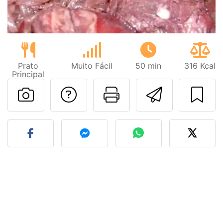
Prato
Muito Fácil
50 min
316 Kcal
Principal
Falar com o autor d
Imprima esta
Enviar 
Fez esta receita? Compart