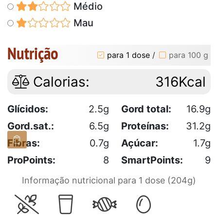
Médio
Mau
Nutrição
para 1 dose
/
para 100 g
Calorias:
316Kcal
Glícidos:
2.5g
Gord total:
16.9g
Gord.sat.:
6.5g
Proteínas:
31.2g
Fibras:
0.7g
Açúcar:
1.7g
ProPoints:
8
SmartPoints:
9
Informação nutricional para 1 dose (204g)