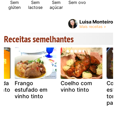
Sem
Sem
Sem
Sem ovo
glúten
lactose
açúcar
Luisa Monteiro
Receitas semelhantes
fada
Frango
Coelho com
Coe
into
estufado em
vinho tinto
est
vinho tinto
tom
par