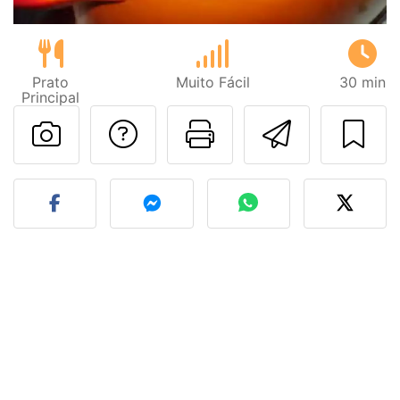
Prato
Muito Fácil
30 min
Principal
Falar com o autor d
Imprima esta
Enviar 
Fez esta receita? Compart