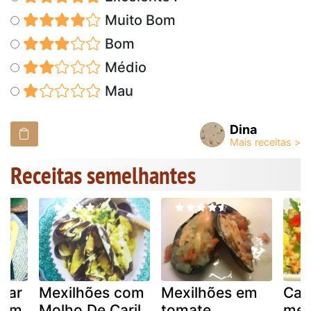
Muito Bom
Bom
Médio
Mau
Dina
Receitas semelhantes
rar
Mexilhões com
Mexilhões em
Cal
com
Molho De Caril
tomate
mex