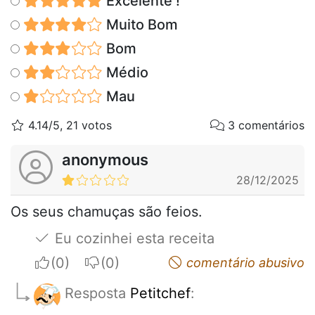
Excelente !
Muito Bom
Bom
Médio
Mau
4.14/5, 21 votos
3 comentários
anonymous
28/12/2025
Os seus chamuças são feios.
Eu cozinhei esta receita
I apreciate
I do not appreciate
comentário abusivo
Resposta
Petitchef
: