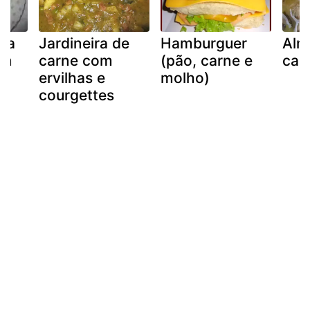
aca
Jardineira de
Hamburguer
Alm
om
carne com
(pão, carne e
car
ervilhas e
molho)
courgettes