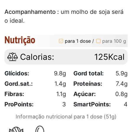
Acompanhamento :
um molho de soja será
o ideal.
Nutrição
para 1 dose
/
para 100 g
Calorias:
125Kcal
Glícidos:
9.8g
Gord total:
5.9g
Gord.sat.:
1.4g
Proteínas:
7.4g
Fibras:
1.1g
Açúcar:
0.8g
ProPoints:
3
SmartPoints:
4
Informação nutricional para 1 dose (51g)