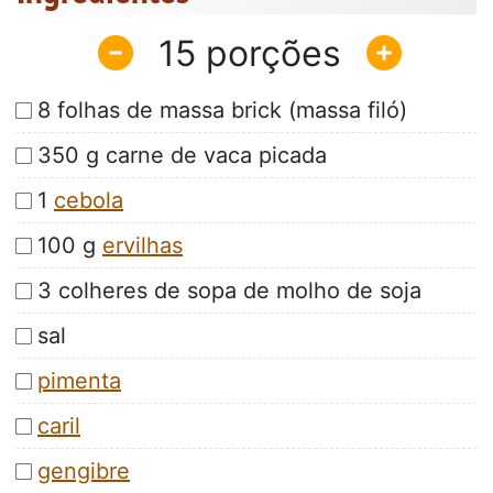
15
8 folhas de massa brick (massa filó)
350 g carne de vaca picada
1
cebola
100 g
ervilhas
3 colheres de sopa de molho de soja
sal
pimenta
caril
gengibre