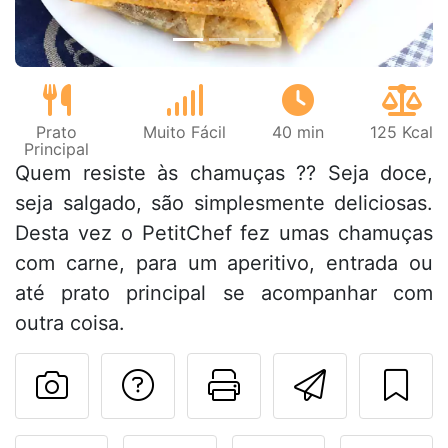
Prato
Muito Fácil
40 min
125 Kcal
Principal
Quem resiste às chamuças ?? Seja doce,
seja salgado, são simplesmente deliciosas.
Desta vez o PetitChef fez umas chamuças
com carne, para um aperitivo, entrada ou
até prato principal se acompanhar com
outra coisa.
Falar com o autor d
Imprima esta
Enviar 
Fez esta receita? Compart