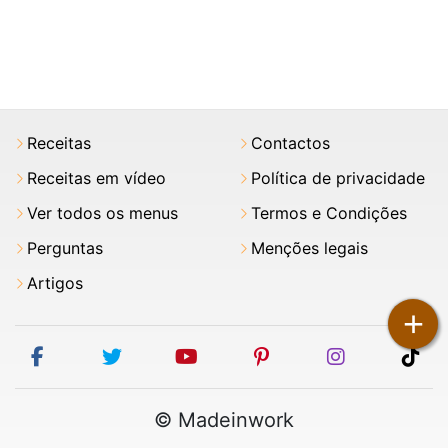
Receitas
Contactos
Receitas em vídeo
Política de privacidade
Ver todos os menus
Termos e Condições
Perguntas
Menções legais
Artigos
+
facebook
twitter
youtube
pinterest
instagram
tik
© Madeinwork