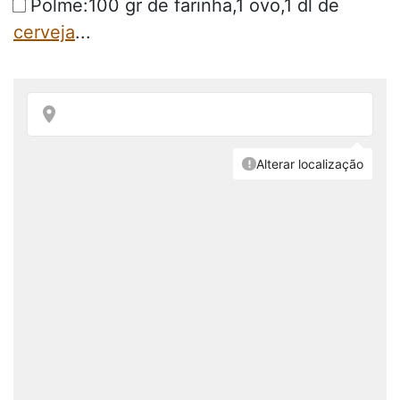
Polme:100 gr de farinha,1 ovo,1 dl de
cerveja
...