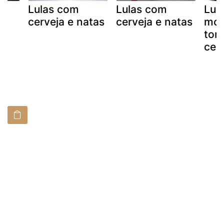
Lulas com
Lulas com
Lul
cerveja e natas
cerveja e natas
mol
tom
cer