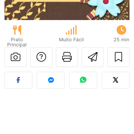
Prato
Muito Fácil
25 min
Principal
Falar com o autor d
Imprima esta
Enviar 
Fez esta receita? Compart