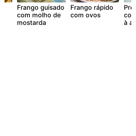
Frango guisado
Frango rápido
Pre
com molho de
com ovos
com
mostarda
à a