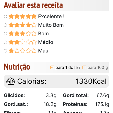
Avaliar esta receita
Excelente !
Muito Bom
Bom
Médio
Mau
Nutrição
para 1 dose
/
para 100 g
Calorias:
1330Kcal
Glícidos:
3.3g
Gord total:
67.6g
Gord.sat.:
18.2g
Proteínas:
175.1g
Fibras:
1.1g
Açúcar:
1.7g