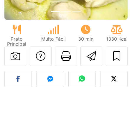
Prato
Muito Fácil
30 min
1330 Kcal
Principal
Falar com o autor d
Imprima esta
Enviar 
Fez esta receita? Compart