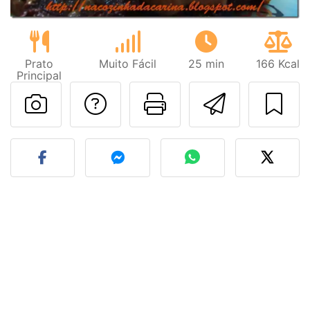
Prato
Muito Fácil
25 min
166 Kcal
Principal
Falar com o autor d
Imprima esta
Enviar 
Fez esta receita? Compart