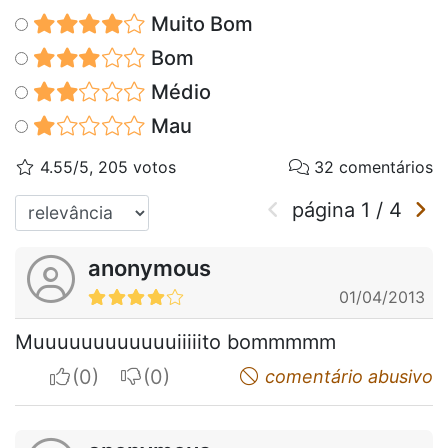
Muito Bom
Bom
Médio
Mau
4.55/5, 205 votos
32 comentários
página
1
/
4
anonymous
01/04/2013
Muuuuuuuuuuuuiiiiito bommmmm
I apreciate
I do not appreciate
comentário abusivo