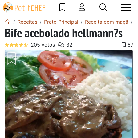
Receitas
Prato Principal
Receita com maçã
B
Bife acebolado hellmann?s