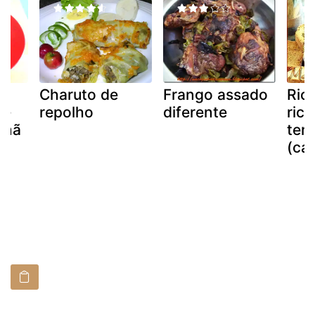
Charuto de
Frango assado
Rico
 -
repolho
diferente
rico
emã
tem
(car