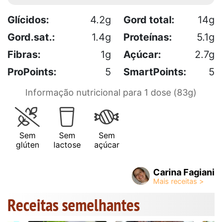
Glícidos:
4.2g
Gord total:
14g
Gord.sat.:
1.4g
Proteínas:
5.1g
Fibras:
1g
Açúcar:
2.7g
ProPoints:
5
SmartPoints:
5
Informação nutricional para 1 dose (83g)
Sem
Sem
Sem
glúten
lactose
açúcar
Carina Fagiani
Receitas semelhantes