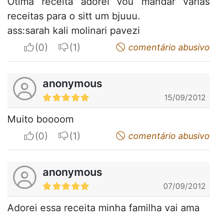
Otima receita adorei vou mandar varias
receitas para o sitt um bjuuu.
ass:sarah kali molinari pavezi
I apreciate
I do not appreciate
comentário abusivo
anonymous
15/09/2012
Muito boooom
I apreciate
I do not appreciate
comentário abusivo
anonymous
07/09/2012
Adorei essa receita minha familha vai ama