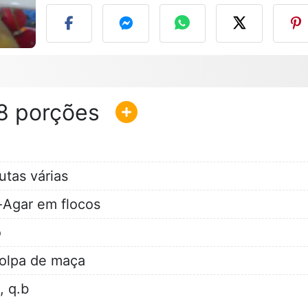
8
utas várias
Agar em flocos
ó
polpa de maça
, q.b