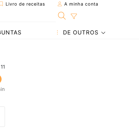
Livro de receitas
A minha conta
GUNTAS
DE OUTROS
in
eita a um amigo
ta página
 com o autor da receita
ez esta receita? Compartilhe