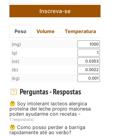
Inscreva-se
Peso
Volume
Temperatura
(mg)
(g)
(oz)
(lb)
(kg)
Perguntas - Respostas
🤔 Soy intolerant lacteos alergica
proteina del leche propio maionesa
poden ayudarme con recetas -
1 resposta(s)
🤔 Como posso perder a barriga
rapidamente até ao verão?