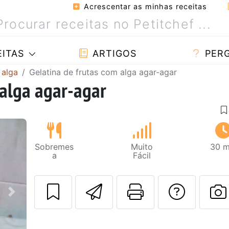
Acrescentar as minhas receitas
ITAS
ARTIGOS
PER
 alga
Gelatina de frutas com alga agar-agar
 alga agar-agar
Sobremes
Muito
30 m
a
Fácil
Enviar esta rec
Imprima es
Falar
Next
F